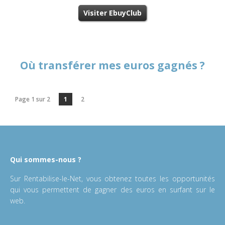
Visiter EbuyClub
Où transférer mes euros gagnés ?
Page 1 sur 2
1
2
Qui sommes-nous ?
Sur Rentabilise-le-Net, vous obtenez toutes les opportunités
qui vous permettent de gagner des euros en surfant sur le
web.