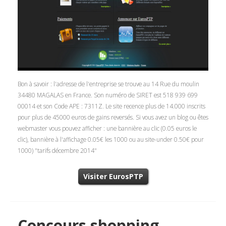
Bon à savoir : l'adresse de l'entreprise se trouve au 14 Rue du moulin
34480 MAGALAS en France. Son numéro de SIRET est 518 939 699
00014 et son Code APE : 7311Z. Le site recence plus de 14.000 inscrits
pour plus de 45000 euros de gains reversés. Si vous avez un blog ou êtes
webmaster vous pouvez afficher : une bannière au clic (0.05 euros le
clic), bannière à l'affichage 0.05€ les 1000 ou au site-under 0.50€ pour
1000) "tarifs décembre 2014"
Visiter EurosPTP
Concours shopping