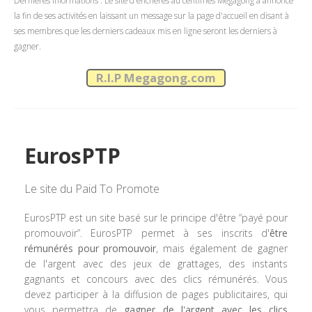
Dernières informations : Le site d'enchères au centimes Mégagong a annoncé
la fin de ses activités en laissant un message sur la page d'accueil en disant à
ses membres que les derniers cadeaux mis en ligne seront les derniers à
gagner.
R.I.P Megagong.com
EurosPTP
Le site du Paid To Promote
EurosPTP est un site basé sur le principe d'être “payé pour
promouvoir”. EurosPTP permet à ses inscrits d'
être
rémunérés pour promouvoir
, mais également de gagner
de l'argent avec des jeux de grattages, des instants
gagnants et concours avec des clics rémunérés. Vous
devez participer à la diffusion de pages publicitaires, qui
vous permettra de
gagner de l'argent avec les clics