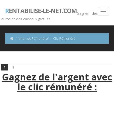
R
ENTABILISE-LE-NET.COM
Gagner des
euros et des cadeaux gratuits
Internet Rémunéré
Clic Rémunéré
1
2
Gagnez de l'argent avec
le clic rémunéré :