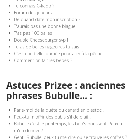
Tu connais C-kado ?
Forum des joueurs
De quand date mon inscription ?
T'aurais pas une bonne blague
T'as pas 100 balles
Double Cheeseburger svp !
Tu as de belles nageoires tu sais !
C'est une belle journée pour aller à la pêche
Comment on fait les bébés ?
Astuces Prizee : anciennes
phrases Bubulle... :
Parle-moi de la quête du canard en plastoc !
Peux-tu m'offrir des bub's s'il de plait !
Bubulle c'est le printemps, les bub's poussent. Peux tu
m'en donner ?
Gentil Bubulle, peux tu me dire ou se trouve les coffres ?