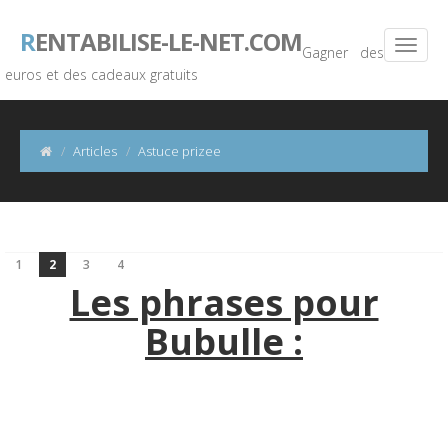
R
ENTABILISE-LE-NET.COM
Gagner des
euros et des cadeaux gratuits
Articles
Astuce prizee
1
2
3
4
Les phrases pour
Bubulle :